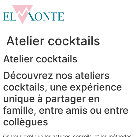
Aller
au
contenu
Atelier cocktails
Atelier cocktails
Découvrez nos ateliers
cocktails, une expérience
unique à partager en
famille, entre amis ou entre
collègues
On vous explique les astuces, conseils, et les méthodes