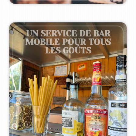
UN SERVICE DE BAR
MOBILE POUR TOUS
Chaque boisson que nous préparons est conçue
LES GOÛTS
avec des ingrédients frais, soigneusement
sélectionnés chez des producteurs locaux pour
leur qualité exceptionnelle. Nous élaborons nos
sirops maison et utilisons principalement les
alcools de notre marque El Monte, assurant ainsi
un goût authentique et unique. La qualité des
ingrédients est essentielle pour nous,
enrichissant chaque création et faisant toute la
différence dans l’expérience que nous offrons.