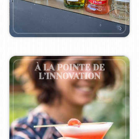
À LA POINTE DE
L’INNOVATION
Notre large gamme de formules et de concepts
permet de satisfaire tous les goûts. Que vous
préfériez une sélection de vins et de bulles, des
cocktails classiques, des créations sur-mesure
ou des options sans alcool, nous avons la
formule idéale pour votre événement. Avec notre
service clé en main, vous n’avez qu’à profiter