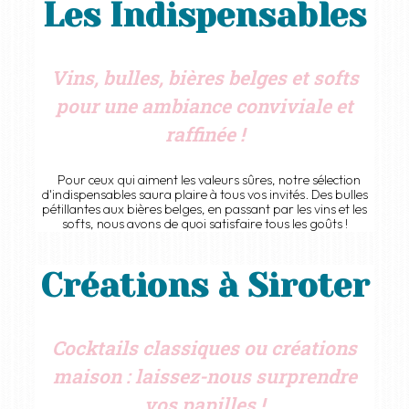
Les Indispensables
proposer des cocktails à la fois créatifs et
uniques. Notre carte est régulièrement revisitée
pour surprendre et émerveiller, garantissant que
Vins, bulles, bières belges et softs
chaque événement soit un moment inoubliable,
pour une ambiance conviviale et
empreint de découvertes gustatives.
raffinée !
Pour ceux qui aiment les valeurs sûres, notre sélection
d'indispensables saura plaire à tous vos invités. Des bulles
pétillantes aux bières belges, en passant par les vins et les
softs, nous avons de quoi satisfaire tous les goûts !
Créations à Siroter
Cocktails classiques ou créations
maison : laissez-nous surprendre
vos papilles !