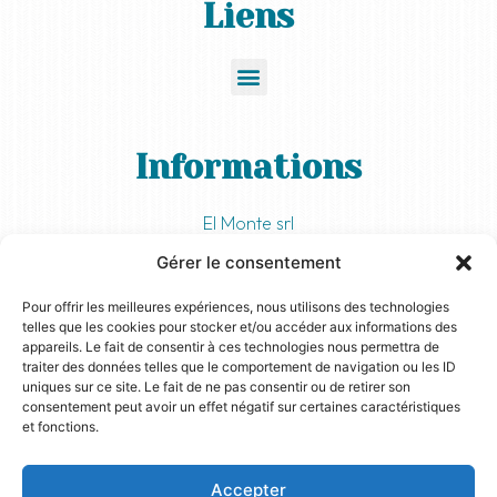
Liens
Informations
El Monte srl
Rue Basse-Cour, 4
Gérer le consentement
7034 Saint-Denis
TVA : BE 0799.097.876
Pour offrir les meilleures expériences, nous utilisons des technologies
telles que les cookies pour stocker et/ou accéder aux informations des
appareils. Le fait de consentir à ces technologies nous permettra de
traiter des données telles que le comportement de navigation ou les ID
contact
uniques sur ce site. Le fait de ne pas consentir ou de retirer son
consentement peut avoir un effet négatif sur certaines caractéristiques
et fonctions.
info@elmonte.be
Accepter