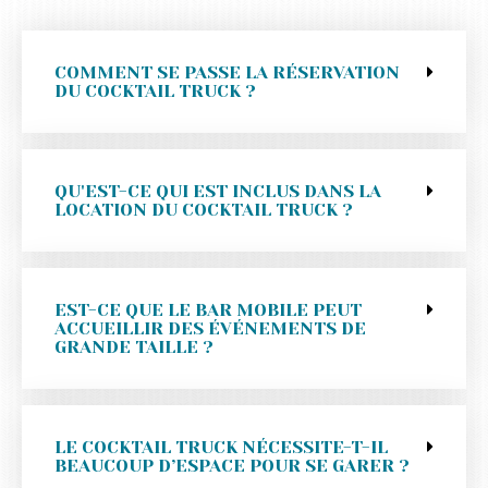
COMMENT SE PASSE LA RÉSERVATION
DU COCKTAIL TRUCK ?
QU'EST-CE QUI EST INCLUS DANS LA
LOCATION DU COCKTAIL TRUCK ?
EST-CE QUE LE BAR MOBILE PEUT
ACCUEILLIR DES ÉVÉNEMENTS DE
GRANDE TAILLE ?
LE COCKTAIL TRUCK NÉCESSITE-T-IL
BEAUCOUP D’ESPACE POUR SE GARER ?